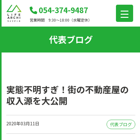
コ
054-374-9487
ン
営業時間 9:30～18:00（水曜定休）
テ
ン
代表ブログ
ツ
に
移
動
実態不明すぎ！街の不動産屋の
収入源を大公開
2020年03月11日
代表ブログ