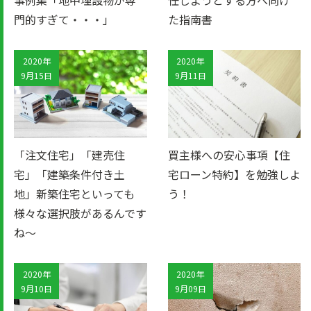
門的すぎて・・・」
た指南書
2020年
2020年
9月15日
9月11日
「注文住宅」「建売住
買主様への安心事項【住
宅」「建築条件付き土
宅ローン特約】を勉強しよ
地」新築住宅といっても
う！
様々な選択肢があるんです
ね～
2020年
2020年
9月10日
9月09日