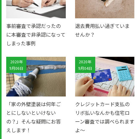
事前審査で承認だったの
退去費用払い過ぎていま
に本審査で非承認になって
せんか？
しまった事例
2020年
2020年
9月06日
9月04日
「家の外壁塗装は何年ご
クレジットカード支払の
とにしないといけない
リボ払いなんかも住宅ロ
の？」そんな疑問にお答
ーン審査では調べられます
えします！
よ～