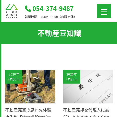
コ
054-374-9487
ン
営業時間 9:30～18:00（水曜定休）
テ
ン
不動産豆知識
ツ
に
移
動
2020年
2020年
9月22日
9月19日
不動産売買の思わぬ体験
不動産売却を代理人に委
事例集「地中埋設物が専
任しようとする方へ向け