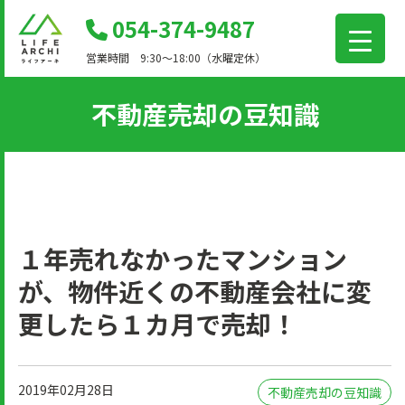
コ
054-374-9487
ン
営業時間 9:30～18:00（水曜定休）
テ
ン
不動産売却の豆知識
ツ
に
移
動
１年売れなかったマンション
が、物件近くの不動産会社に変
更したら１カ月で売却！
2019年02月28日
不動産売却の豆知識