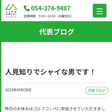
コ
054-374-9487
ン
営業時間 9:30～18:00（水曜定休）
テ
ン
代表ブログ
ツ
に
移
動
人見知りでシャイな男です！
2023年09月28日
代表ブログ
昨日のお休みはゴルフコンペに参加させていただきまし