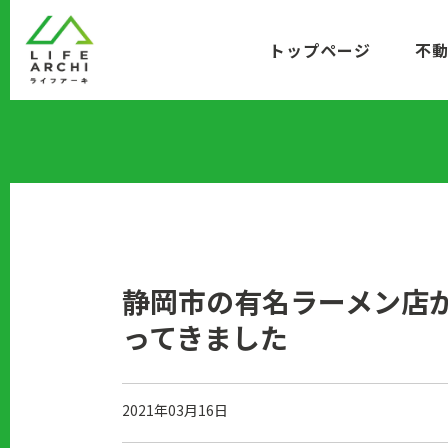
コ
ン
トップページ
不
テ
ン
ツ
に
移
動
静岡市の有名ラーメン店
ってきました
2021年03月16日