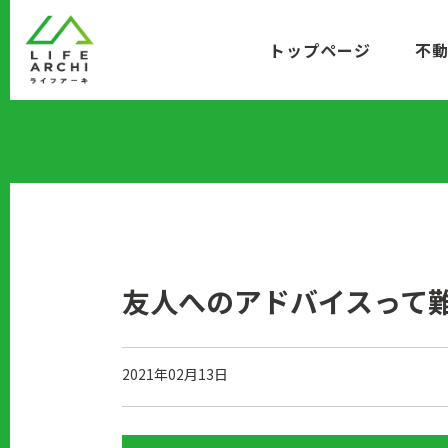
コ
ン
トップページ
不
テ
ン
ツ
に
移
動
友人へのアドバイスって
2021年02月13日