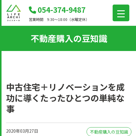
コ
054-374-9487
ン
営業時間 9:30～18:00（水曜定休）
テ
ン
不動産購入の豆知識
ツ
に
移
動
中古住宅＋リノベーションを成
功に導くたったひとつの単純な
事
2020年03月27日
不動産購入の豆知識