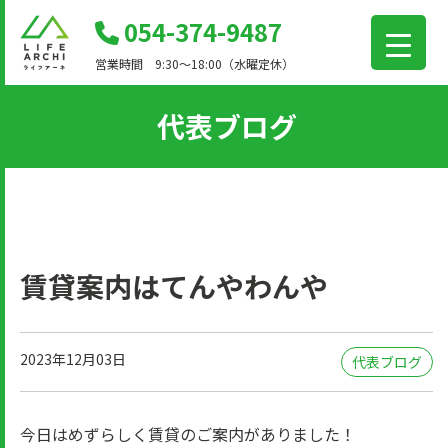
コ
054-374-9487
ン
営業時間 9:30～18:00（水曜定休）
テ
ン
代表ブログ
ツ
に
移
動
賃貸案内はてんやわんや
2023年12月03日
代表ブログ
今日はめずらしく賃貸のご案内がありました！