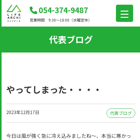
コ
054-374-9487
ン
営業時間 9:30～18:00（水曜定休）
テ
ン
代表ブログ
ツ
に
移
動
やってしまった・・・・
2023年12月17日
代表ブログ
今日は風が強く急に冷え込みましたね～、本当に寒かっ