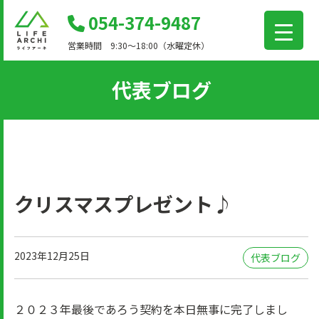
コ
054-374-9487
ン
営業時間 9:30～18:00（水曜定休）
テ
ン
代表ブログ
ツ
に
移
動
クリスマスプレゼント♪
2023年12月25日
代表ブログ
２０２３年最後であろう契約を本日無事に完了しまし