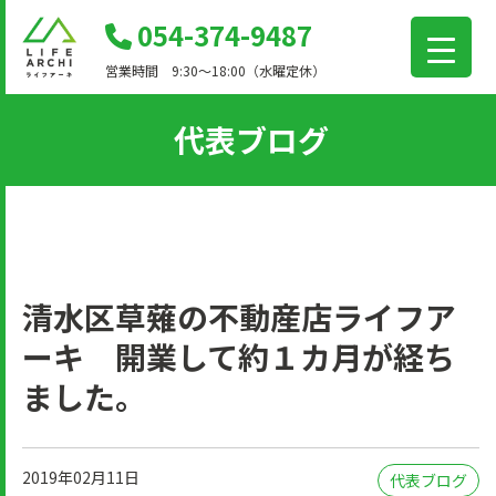
コ
054-374-9487
ン
営業時間 9:30～18:00（水曜定休）
テ
ン
代表ブログ
ツ
に
移
動
清水区草薙の不動産店ライフア
ーキ 開業して約１カ月が経ち
ました。
2019年02月11日
代表ブログ