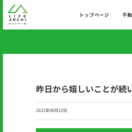
コ
ン
トップページ
不
テ
ン
ツ
に
移
動
昨日から嬉しいことが続
2021年06月22日