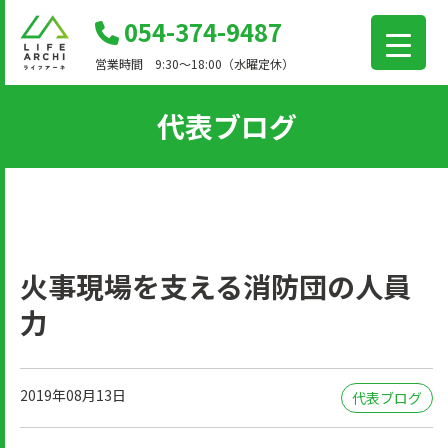
コ
054-374-9487
ン
営業時間 9:30～18:00（水曜定休）
テ
ン
代表ブログ
ツ
に
移
動
火事現場を支える消防団の人員
力
2019年08月13日
代表ブログ