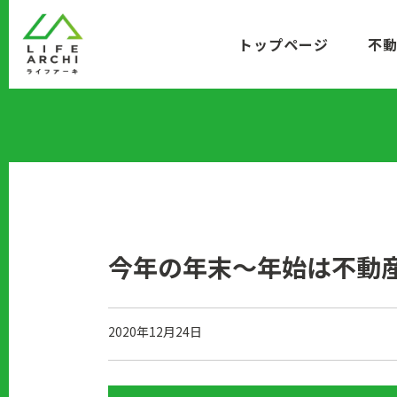
コ
ン
トップページ
不
テ
ン
ツ
に
移
動
今年の年末～年始は不動
2020年12月24日