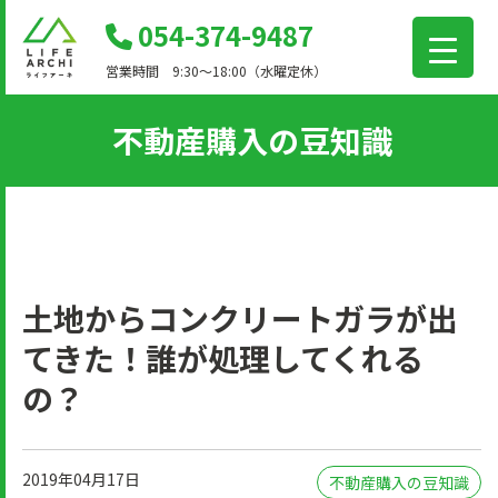
コ
054-374-9487
ン
営業時間 9:30～18:00（水曜定休）
テ
ン
不動産購入の豆知識
ツ
に
移
動
土地からコンクリートガラが出
てきた！誰が処理してくれる
の？
2019年04月17日
不動産購入の豆知識