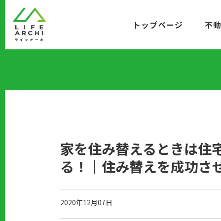
コ
ン
トップページ
不
テ
ン
ツ
に
移
動
家を住み替えるときは住
る！｜住み替えを成功さ
2020年12月07日