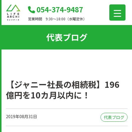
コ
054-374-9487
ン
営業時間 9:30～18:00（水曜定休）
テ
ン
代表ブログ
ツ
に
移
動
【ジャニー社長の相続税】196
億円を10カ月以内に！
2019年08月31日
代表ブログ