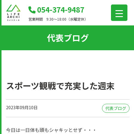
コ
054-374-9487
ン
営業時間 9:30～18:00（水曜定休）
テ
ン
代表ブログ
ツ
に
移
動
スポーツ観戦で充実した週末
2023年09月10日
代表ブログ
今日は一日体も頭もシャキッとせず・・・