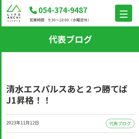
コ
054-374-9487
ン
営業時間 9:30～18:00（水曜定休）
テ
ン
代表ブログ
ツ
に
移
動
清水エスパルスあと２つ勝てば
J1昇格！！
2023年11月12日
代表ブログ