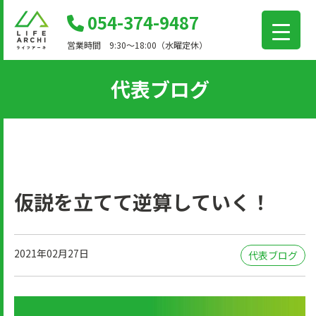
コ
054-374-9487
ン
営業時間 9:30～18:00（水曜定休）
テ
ン
代表ブログ
ツ
に
移
動
仮説を立てて逆算していく！
2021年02月27日
代表ブログ