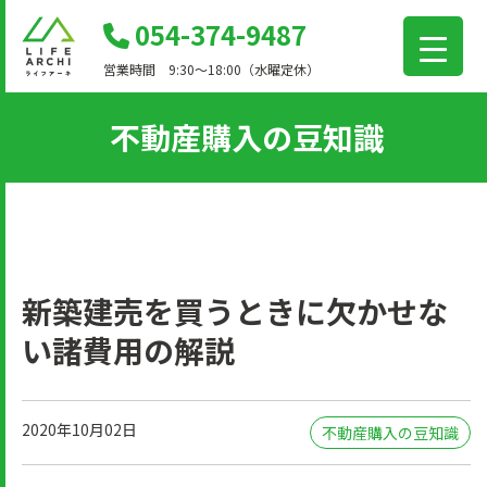
コ
054-374-9487
ン
営業時間 9:30～18:00（水曜定休）
テ
ン
不動産購入の豆知識
ツ
に
移
動
新築建売を買うときに欠かせな
い諸費用の解説
2020年10月02日
不動産購入の豆知識