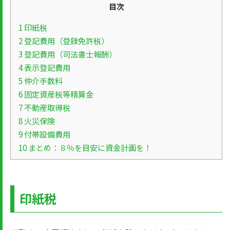
目次
1
印紙税
2
登記費用（登録免許税）
3
登記費用（司法書士報酬）
4
表示登記費用
5
仲介手数料
6
固定資産税等精算金
7
不動産取得税
8
火災保険
9
付帯設備費用
10
まとめ：８％を目安に資金計画を！
印紙税