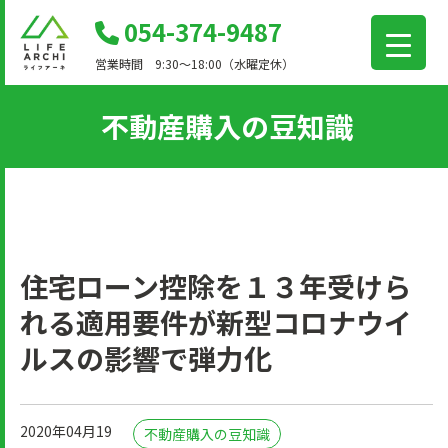
コ
054-374-9487
ン
営業時間 9:30～18:00（水曜定休）
テ
ン
不動産購入の豆知識
ツ
に
移
動
住宅ローン控除を１３年受けら
れる適用要件が新型コロナウイ
ルスの影響で弾力化
2020年04月19
不動産購入の豆知識