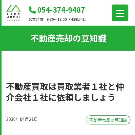
コ
054-374-9487
ン
営業時間 9:30～18:00（水曜定休）
テ
ン
不動産売却の豆知識
ツ
に
移
動
不動産買取は買取業者１社と仲
介会社１社に依頼しましょう
2020年04月21日
不動産売却の豆知識