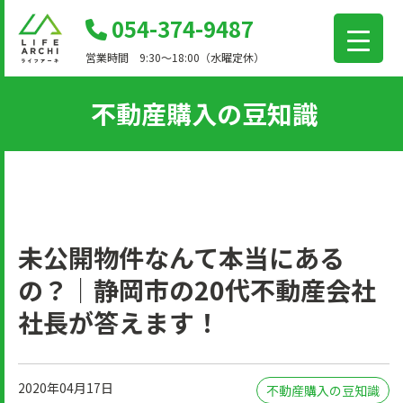
コ
054-374-9487
ン
営業時間 9:30～18:00（水曜定休）
テ
ン
不動産購入の豆知識
ツ
に
移
動
未公開物件なんて本当にある
の？｜静岡市の20代不動産会社
社長が答えます！
2020年04月17日
不動産購入の豆知識