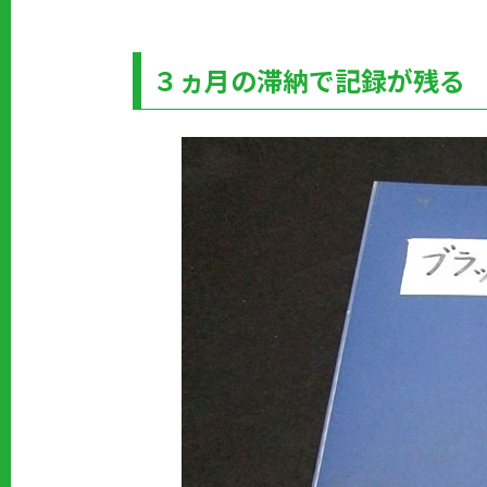
３ヵ月の滞納で記録が残る