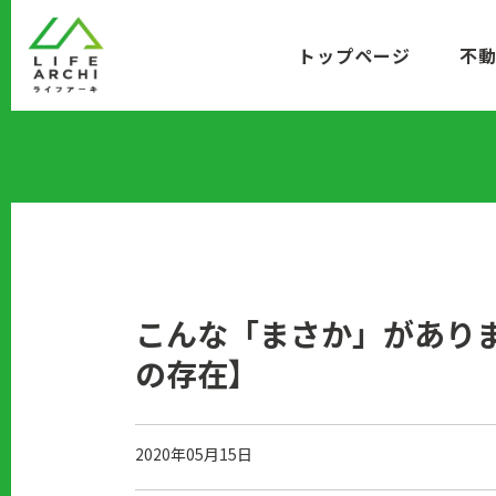
コ
ン
トップページ
不
テ
ン
ツ
に
移
動
こんな「まさか」があり
の存在】
2020年05月15日