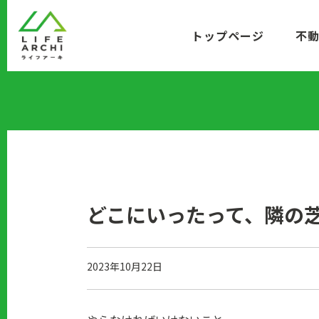
コ
ン
トップページ
不
テ
ン
ツ
に
移
動
どこにいったって、隣の
2023年10月22日