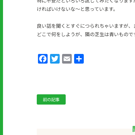
特に不安だといろいろ試してみたくなります
ければいけないな～と思っています。
良い話を聞くとすぐにつられちゃいますが、
どこで何をしようが、隣の芝生は青いもので
Facebook
Twitter
Email
共
有
前の記事