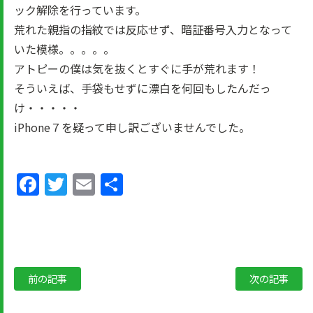
ック解除を行っています。
荒れた親指の指紋では反応せず、暗証番号入力となって
いた模様。。。。。
アトピーの僕は気を抜くとすぐに手が荒れます！
そういえば、手袋もせずに漂白を何回もしたんだっ
け・・・・・
iPhone７を疑って申し訳ございませんでした。
Facebook
Twitter
Email
共
有
前の記事
次の記事