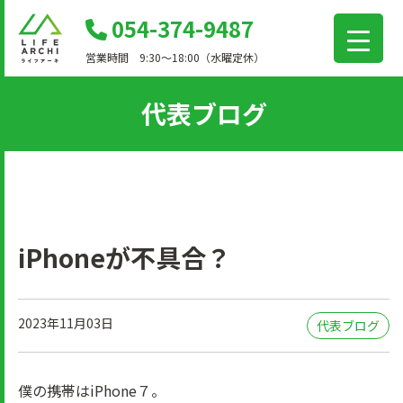
コ
054-374-9487
ン
営業時間 9:30～18:00（水曜定休）
テ
ン
代表ブログ
ツ
に
移
動
iPhoneが不具合？
2023年11月03日
代表ブログ
僕の携帯はiPhone７。