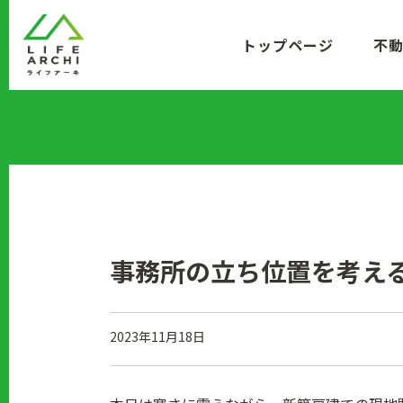
コ
ン
トップページ
不
テ
ン
ツ
に
移
動
事務所の立ち位置を考え
2023年11月18日