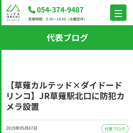
コ
054-374-9487
ン
営業時間 9:30～18:00（水曜定休）
テ
ン
代表ブログ
ツ
に
移
動
【草薙カルテッド×ダイドード
リンコ】JR草薙駅北口に防犯カ
メラ設置
2019年05月07日
代表ブログ