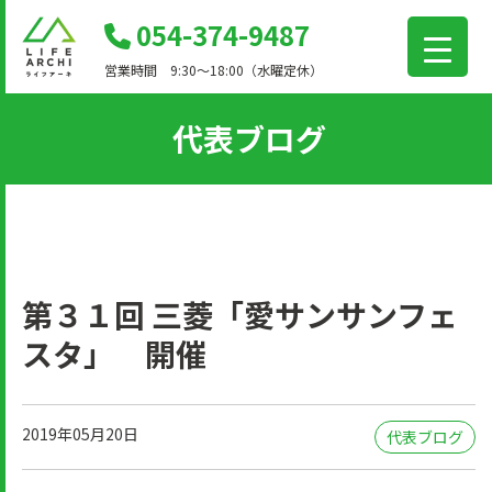
コ
054-374-9487
ン
営業時間 9:30～18:00（水曜定休）
テ
ン
代表ブログ
ツ
に
移
動
第３１回 三菱「愛サンサンフェ
スタ」 開催
2019年05月20日
代表ブログ