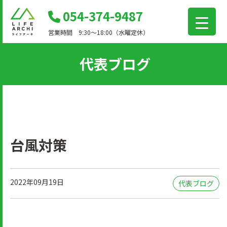
コ
054-374-9487
ン
営業時間 9:30～18:00（水曜定休）
テ
ン
代表ブログ
ツ
に
移
動
台風対策
2022年09月19日
代表ブログ